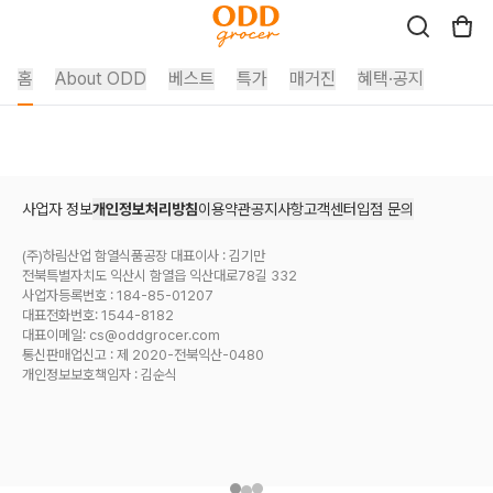
오드그로서 - 하림 · ODD GROCER
홈
About ODD
베스트
특가
매거진
혜택·공지
사업자 정보
개인정보처리방침
이용약관
공지사항
고객센터
입점 문의
(주)하림산업 함열식품공장 대표이사 : 김기만
전북특별자치도 익산시 함열읍 익산대로78길 332
사업자등록번호 : 184-85-01207
대표전화번호: 1544-8182
대표이메일: cs@oddgrocer.com
통신판매업신고 : 제 2020-전북익산-0480
개인정보보호책임자 : 김순식