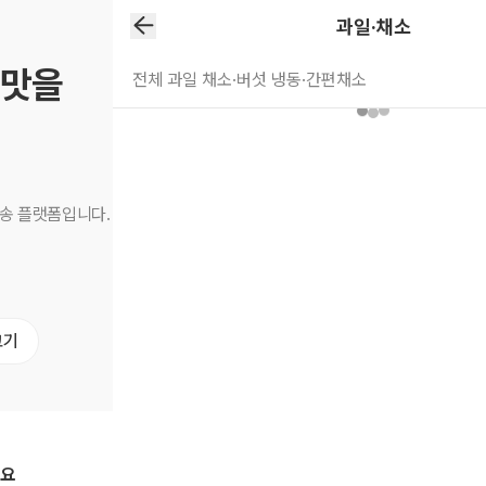
과일·채소
 맛을
전체
과일
채소·버섯
냉동·간편채소
직송 플랫폼입니다.
고기
세요