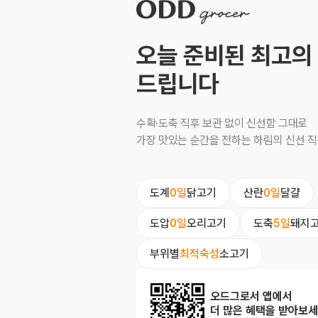
오늘 준비된 최고의
드립니다
수확·도축 직후 보관 없이 신선함 그대로
가장 맛있는 순간을 전하는 하림의 신선 
도계
0일
닭고기
산란
0일
달걀
도압
0일
오리고기
도축
5일
돼지
부위별
최적숙성
소고기
오드그로서 앱에서
더 많은 혜택을 받아보