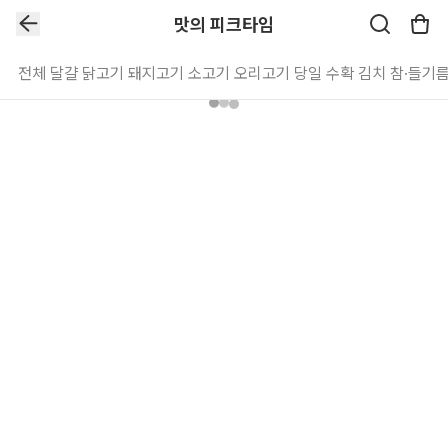
맛의 피크타임
전체
달걀
닭고기
돼지고기
소고기
오리고기
당일 수확
김치
참·들기